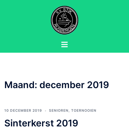
Ga
naar
de
inhoud
Toggle
menu
Maand:
december 2019
10 DECEMBER 2019
SENIOREN
,
TOERNOOIEN
Sinterkerst 2019