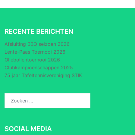
RECENTE BERICHTEN
Afsluiting BBQ seizoen 2026
Lente-Paas Toernooi 2026
Oliebollentoernooi 2026
Clubkampioenschappen 2025
75 jaar Tafeltennisvereniging STIK
Zoeken
naar:
SOCIAL MEDIA